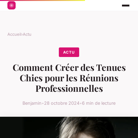
Accueil
›
Actu
ACTU
Comment Créer des Tenues
Chics pour les Réunions
Professionnelles
Benjamin
•
28 octobre 2024
•
6 min de lecture