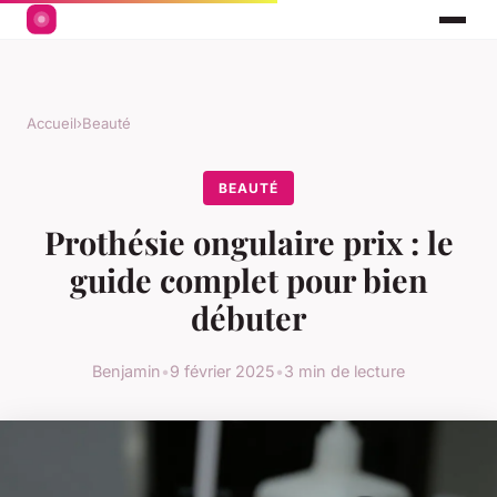
Accueil
›
Beauté
BEAUTÉ
Prothésie ongulaire prix : le
guide complet pour bien
débuter
Benjamin
•
9 février 2025
•
3 min de lecture