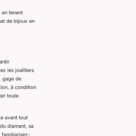
 en tenant
hat de bijoux en
antir
ez les joailliers
é, gage de
tion, à condition
ter toute
te avant tout
 du diamant, sa
 familiarisez-