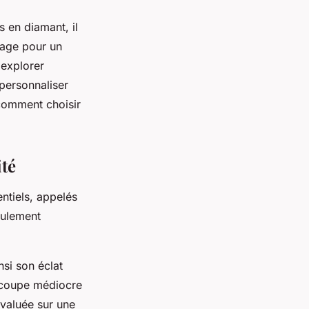
s en diamant, il
ssage pour un
 explorer
 personnaliser
 comment choisir
ité
ntiels, appelés
eulement
nsi son éclat
e coupe médiocre
évaluée sur une