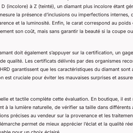
e D (incolore) à Z (teinté), un diamant plus incolore étant g
 mesure la présence d’inclusions ou imperfections internes, 
parence et la luminosité. Enfin, le carat correspond au poids
ement son coût, mais sans garantir la beauté si la coupe ou 
amant doit également s’appuyer sur la certification, un gag
de qualité. Les certificats délivrés par des organismes reco
e HRD garantissent que les caractéristiques du diamant sont a
ion est cruciale pour éviter les mauvaises surprises et assure
uelle et tactile complète cette évaluation. En boutique, il 
t à la lumière naturelle, de vérifier sa taille dans différents
ions précises au vendeur sur la provenance et les traitemen
émarche permet de mieux apprécier l’éclat et la qualité réel
sable pour un choix éclairé.