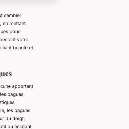
ut sembler
, en mettant
iques pour
spectant votre
lliant beauté et
ques
acune apportant
 les bagues,
stiques
le, les bagues
ur du doigt,
btil ou éclatant