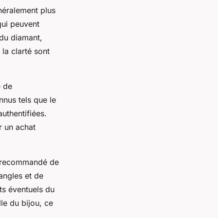
énéralement plus
qui peuvent
 du diamant,
la clarté sont
e de
nnus tels que le
uthentifiées.
r un achat
est recommandé de
 angles et de
ts éventuels du
le du bijou, ce