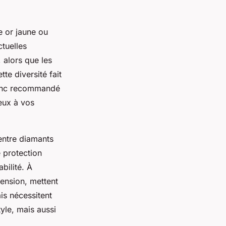
e or jaune ou
tuelles
 alors que les
te diversité fait
 donc recommandé
ieux à vos
entre diamants
e protection
bilité. À
ension, mettent
is nécessitent
yle, mais aussi