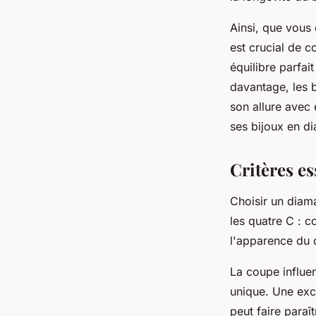
Ainsi, que vous 
est crucial de c
équilibre parfai
davantage, les b
son allure avec
ses bijoux en d
Critères es
Choisir un diama
les quatre C : c
l'apparence du 
La coupe influen
unique. Une exc
peut faire para