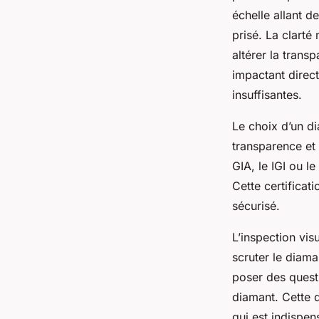
échelle allant d
prisé. La clarté
altérer la trans
impactant direct
insuffisantes.
Le choix d’un di
transparence et 
GIA, le IGI ou l
Cette certificat
sécurisé.
L’inspection vis
scruter le diaman
poser des quest
diamant. Cette d
qui est indispen