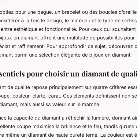
optiez pour une bague, un bracelet ou des boucles d’oreille
onsidérer à la fois le design, le matériau et le type de serti
t entre esthétique et fonctionnalité. Pour ceux qui souhaitent
ijoux en diamant offrent une multitude de possibilités pour
 éclat et raffinement. Pour approfondir ce sujet, découvrez
iamant parmi une sélection élégante de bijoux en diamant.
sentiels pour choisir un diamant de qual
nt de qualité repose principalement sur quatre critères esse
oupe, couleur, clarté, carat. Ces éléments définissent non s
diamant, mais aussi sa valeur sur le marché.
ce la capacité du diamant à réfléchir la lumière, donnant ai
ellente coupe maximise la brillance et le feu, tandis qu’un
ître même un diamant de haute pureté terne. La couleur est 