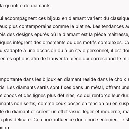
t la quantité de diamants.
ui accompagnent ces bijoux en diamant varient du classiqu
aux plus contemporains comme le platine. Les tendances ac
fois des designs épurés où le diamant est la pièce maîtresse,
siques intègrent des ornements ou des motifs complexes. Cet
u s’adapte à une occasion ou à un style personnel, il est
rentes options afin de trouver la pièce qui correspond le m
importante dans les bijoux en diamant réside dans le choix 
rtis. Les diamants sertis sont fixés dans un métal, offrant un
s chocs et des lignes plus définies, ce qui renforce leur dura
diamants non sertis, comme ceux posés en tension ou en susp
té du diamant et créent un effet visuel léger et moderne, ma
 plus délicate. Ce choix influence donc non seulement le st
bijou.