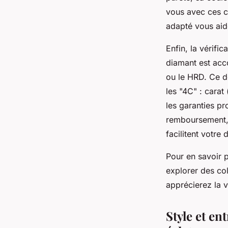
vous avec ces c
adapté vous aid
Enfin, la vérifi
diamant est acco
ou le HRD. Ce do
les "4C" : carat 
les garanties pr
remboursement, a
facilitent votre 
Pour en savoir p
explorer des col
apprécierez la v
Style et en